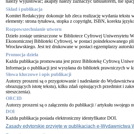
należy wyjustować; akapity należy zaznaczyć tabulatorem, nie spac
Skład i publikacja
Komitet Redakcyjny dokonuje lub zleca realizację wydania tekstu 
elementy: strona tytułowa, stopka z copyright, ISBN, korekta język
Rozpowszechnianie utworu
Dzieło zostaje umieszczone w Bibliotece Cyfrowej Uniwersytetu W
Ekonomicznej Biblioteki Cyfrowej, w postaci poindeksowanego pl
Wrocławskiego. Jest też drukowane w postaci egzemplarzy autorski
Promocja dzieła
Każda publikacja promowana jest przez Bibliotekę Cyfrową Uniwe
Informacja o publikacji jest wysyłana do bibliotek prawniczych w k
Słowa kluczowe i opis publikacji
Autorzy proszeni są o przygotowanie i nadesłanie do Wydawnictw
obrazujących istotę tekstu), kilku zdań opisujących przedmiot i zak
streszczenia).
ORCID
Autorzy proszeni są o załączeniu do publikacji / artykułu swojeg
DOI
Każda publikacja posiada elektroniczny identyfikator DOI.
Zasady edytorskie przyjęte w publikacjach e-Wydawnictwa