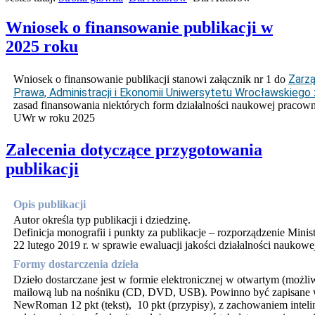
Wniosek o finansowanie publikacji w
2025 roku
Zarzą
Wniosek o finansowanie publikacji stanowi załącznik nr 1 do
Prawa, Administracji i Ekonomii Uniwersytetu Wrocławskiego z
zasad finansowania niektórych form działalności naukowej praco
UWr w roku 2025
Zalecenia dotyczące przygotowania
publikacji
Opis publikacji
Autor określa typ publikacji i dziedzinę.
Definicja monografii i punkty za publikacje – rozporządzenie Mini
22 lutego 2019 r. w sprawie ewaluacji jakości działalności naukowej
Formy dostarczenia dzieła
Dzieło dostarczane jest w formie elektronicznej w otwartym (możl
mailową lub na nośniku (CD, DVD, USB). Powinno być zapisane w
NewRoman 12 pkt (tekst), 10 pkt (przypisy), z zachowaniem intelin