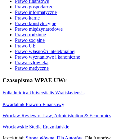
Prawo finansowe
Prawo gospodarcze
Prawo informatyczne
Prawo karne
Prawo konstytucyjne
Prawo międzynarodowe
Prawo rodzinne
Prawo socjalne
Prawo UE
Prawo własności intelektualnej
Prawo wyznaniowe i kanoniczne
Prawa człowieka
Prawo medyczne
Czasopisma WPAE UWr
Folia luridica Universitatis Wratislaviensis
Kwartalnik Prawno-Finansowy
Wroclaw Review of Law, Administration & Economics
Wrocławskie Studia Erazmiańskie
Jesteś tutaj:
Strona główna
Dla Autorów
Dla Autorów