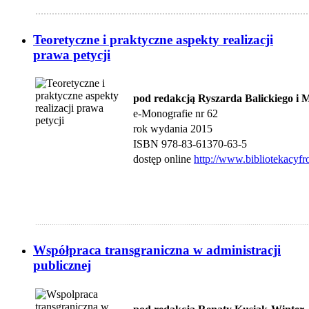
...................................................................................................
Teoretyczne i praktyczne aspekty realizacji
prawa petycji
pod redakcją Ryszarda Balickiego i 
e-Monografie nr 62
rok wydania 2015
ISBN 978-83-61370-63-5
dostęp online
http://www.bibliotekacyfr
....................................................................................................................................
Współpraca transgraniczna w administracji
publicznej