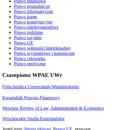
Prawo finansowe
Prawo gospodarcze
Prawo informatyczne
Prawo karne
Prawo konstytucyjne
Prawo międzynarodowe
Prawo rodzinne
Prawo socjalne
Prawo UE
Prawo własności intelektualnej
Prawo wyznaniowe i kanoniczne
Prawa człowieka
Prawo medyczne
Czasopisma WPAE UWr
Folia luridica Universitatis Wratislaviensis
Kwartalnik Prawno-Finansowy
Wroclaw Review of Law, Administration & Economics
Wrocławskie Studia Erazmiańskie
Jesteś tutaj:
Strona główna
Prawo UE
prawoue