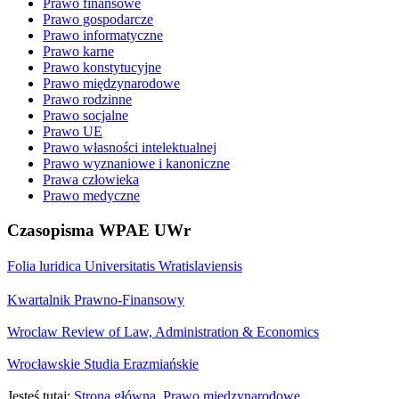
Prawo finansowe
Prawo gospodarcze
Prawo informatyczne
Prawo karne
Prawo konstytucyjne
Prawo międzynarodowe
Prawo rodzinne
Prawo socjalne
Prawo UE
Prawo własności intelektualnej
Prawo wyznaniowe i kanoniczne
Prawa człowieka
Prawo medyczne
Czasopisma WPAE UWr
Folia luridica Universitatis Wratislaviensis
Kwartalnik Prawno-Finansowy
Wroclaw Review of Law, Administration & Economics
Wrocławskie Studia Erazmiańskie
Jesteś tutaj:
Strona główna
Prawo międzynarodowe