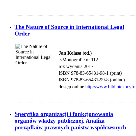
....................................................................................................................................
The Nature of Source in International Legal
Order
Jan Kolasa (ed.)
e-Monografie nr 112
rok wydania 2017
ISBN 978-83-65431-98-1 (print)
ISBN 978-83-65431-99-8 (online)
dostęp
online
http://www.bibliotekacyfr
....................................................................................................................................
Specyfika organizacji i funkcjonowania
organów władzy publicznej. Analiza
porządków prawnych państw współczesnych