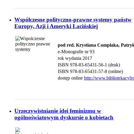
....................................................................................................................................
Współczesne polityczno-prawne systemy państw
Europy, Azji i Ameryki Łacińskiej
pod red. Krystiana Complaka, Patryk
e-Monografie nr 93
rok wydania 2017
ISBN 978-83-65431-56-1 (druk)
ISBN 978-83-65431-57-8 (online)
dostęp online
http://www.bibliotekacyfr
....................................................................................................................................
Urzeczywistnianie idei feminizmu w
ogólnoświatowym dyskursie o kobietach