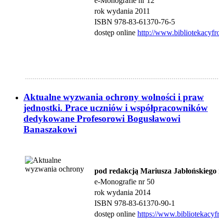
e-Monografie nr 12
rok wydania 2011
ISBN 978-83-61370-76-5
dostęp online
http://www.bibliotekacyfr
...................................................................................................
Aktualne wyzwania ochrony wolności i praw
jednostki. Prace uczniów i współpracowników
dedykowane Profesorowi Bogusławowi
Banaszakowi
pod redakcją Mariusza Jabłońskiego 
e-Monografie nr 50
rok wydania 2014
ISBN 978-83-61370-90-1
dostęp online
https://www.bi
bliotekacyf