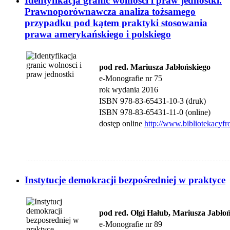
Identyfikacja granic wolności i praw jednostki.
Prawnoporównawcza analiza tożsamego
przypadku pod kątem praktyki stosowania
prawa amerykańskiego i polskiego
pod red. Mariusza Jabłońskiego
e-Monografie nr 75
rok wydania 2016
ISBN 978-83-65431-10-3 (druk)
ISBN 978-83-65431-11-0 (online)
dostęp online
http://www.bibliotekacyfr
....................................................................................................................................
Instytucje demokracji bezpośredniej w praktyce
pod red. Olgi Hałub, Mariusza Jabło
e-Monografie nr 89