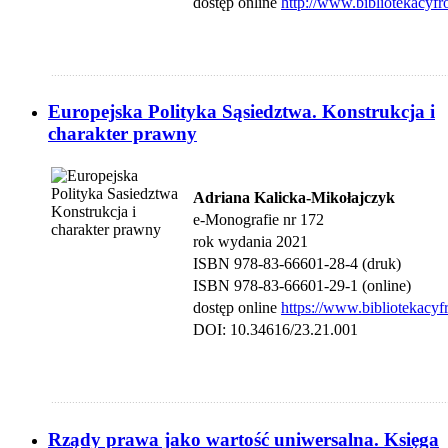
dostęp online
http://www.bibliotekacyfr
....................................................................................................................................
Europejska Polityka Sąsiedztwa. Konstrukcja i
charakter prawny
Adriana Kalicka-Mikołajczyk
e-Monografie nr 172
rok wydania 2021
ISBN 978-83-66601-28-4 (druk)
ISBN 978-83-66601-29-1 (online)
dostęp online
https://www.bibliotekacyf
DOI:
10.34616/23.21.001
....................................................................................................................................
Rządy prawa jako wartość uniwersalna. Księga