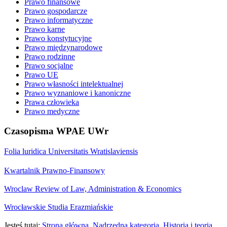
Prawo finansowe
Prawo gospodarcze
Prawo informatyczne
Prawo karne
Prawo konstytucyjne
Prawo międzynarodowe
Prawo rodzinne
Prawo socjalne
Prawo UE
Prawo własności intelektualnej
Prawo wyznaniowe i kanoniczne
Prawa człowieka
Prawo medyczne
Czasopisma WPAE UWr
Folia luridica Universitatis Wratislaviensis
Kwartalnik Prawno-Finansowy
Wroclaw Review of Law, Administration & Economics
Wrocławskie Studia Erazmiańskie
Jesteś tutaj:
Strona główna
Nadrzędna kategoria
Historia i teoria