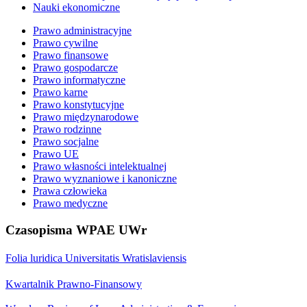
Nauki ekonomiczne
Prawo administracyjne
Prawo cywilne
Prawo finansowe
Prawo gospodarcze
Prawo informatyczne
Prawo karne
Prawo konstytucyjne
Prawo międzynarodowe
Prawo rodzinne
Prawo socjalne
Prawo UE
Prawo własności intelektualnej
Prawo wyznaniowe i kanoniczne
Prawa człowieka
Prawo medyczne
Czasopisma WPAE UWr
Folia luridica Universitatis Wratislaviensis
Kwartalnik Prawno-Finansowy