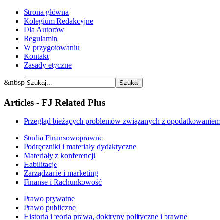
Strona główna
Kolegium Redakcyjne
Dla Autorów
Regulamin
W przygotowaniu
Kontakt
Zasady etyczne
&nbsp
Articles - FJ Related Plus
Przegląd bieżących problemów związanych z opodatkowaniem n
Studia Finansowoprawne
Podręczniki i materiały dydaktyczne
Materiały z konferencji
Habilitacje
Zarządzanie i marketing
Finanse i Rachunkowość
Prawo prywatne
Prawo publiczne
Historia i teoria prawa, doktryny polityczne i prawne