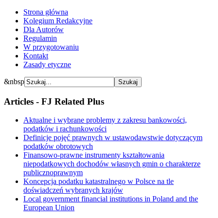
Strona główna
Kolegium Redakcyjne
Dla Autorów
Regulamin
W przygotowaniu
Kontakt
Zasady etyczne
&nbsp
Articles - FJ Related Plus
Aktualne i wybrane problemy z zakresu bankowości,
podatków i rachunkowości
Definicje pojęć prawnych w ustawodawstwie dotyczącym
podatków obrotowych
Finansowo-prawne instrumenty kształtowania
niepodatkowych dochodów własnych gmin o charakterze
publicznoprawnym
Koncepcja podatku katastralnego w Polsce na tle
doświadczeń wybranych krajów
Local government financial institutions in Poland and the
European Union