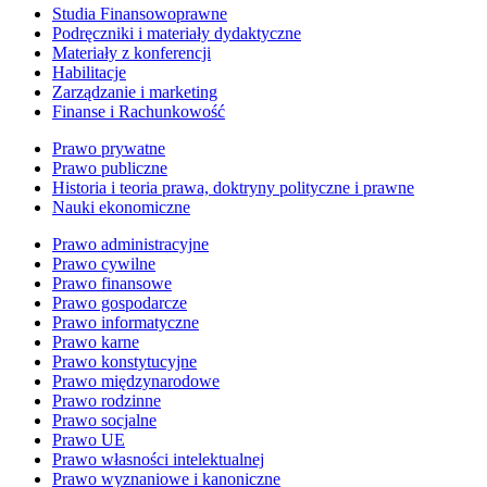
Studia Finansowoprawne
Podręczniki i materiały dydaktyczne
Materiały z konferencji
Habilitacje
Zarządzanie i marketing
Finanse i Rachunkowość
Prawo prywatne
Prawo publiczne
Historia i teoria prawa, doktryny polityczne i prawne
Nauki ekonomiczne
Prawo administracyjne
Prawo cywilne
Prawo finansowe
Prawo gospodarcze
Prawo informatyczne
Prawo karne
Prawo konstytucyjne
Prawo międzynarodowe
Prawo rodzinne
Prawo socjalne
Prawo UE
Prawo własności intelektualnej
Prawo wyznaniowe i kanoniczne