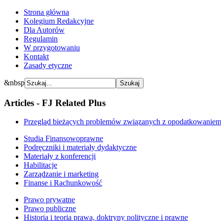
Strona główna
Kolegium Redakcyjne
Dla Autorów
Regulamin
W przygotowaniu
Kontakt
Zasady etyczne
&nbsp
Articles - FJ Related Plus
Przegląd bieżących problemów związanych z opodatkowaniem n
Studia Finansowoprawne
Podręczniki i materiały dydaktyczne
Materiały z konferencji
Habilitacje
Zarządzanie i marketing
Finanse i Rachunkowość
Prawo prywatne
Prawo publiczne
Historia i teoria prawa, doktryny polityczne i prawne