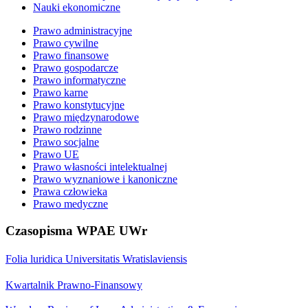
Nauki ekonomiczne
Prawo administracyjne
Prawo cywilne
Prawo finansowe
Prawo gospodarcze
Prawo informatyczne
Prawo karne
Prawo konstytucyjne
Prawo międzynarodowe
Prawo rodzinne
Prawo socjalne
Prawo UE
Prawo własności intelektualnej
Prawo wyznaniowe i kanoniczne
Prawa człowieka
Prawo medyczne
Czasopisma WPAE UWr
Folia luridica Universitatis Wratislaviensis
Kwartalnik Prawno-Finansowy