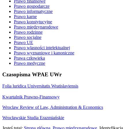
Prawo finansowe
Prawo gospodarcze
Prawo informatyczne
Prawo karne
Prawo konstytucyjne
Prawo międzynarodowe
Prawo rodzinne
Prawo socjalne
Prawo UE
Prawo własności intelektualnej
Prawo wyznaniowe i kanoniczne
Prawa człowieka
Prawo medyczne
Czasopisma WPAE UWr
Folia luridica Universitatis Wratislaviensis
Kwartalnik Prawno-Finansowy
Wroclaw Review of Law, Administration & Economics
Wrocławskie Studia Erazmiańskie
Jesteś tutaj:
Strona główna
Prawo międzynarodowe
Identyfikacja