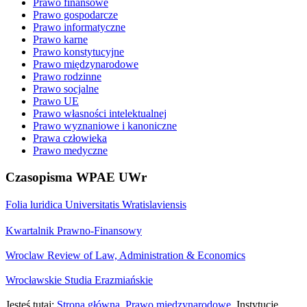
Prawo finansowe
Prawo gospodarcze
Prawo informatyczne
Prawo karne
Prawo konstytucyjne
Prawo międzynarodowe
Prawo rodzinne
Prawo socjalne
Prawo UE
Prawo własności intelektualnej
Prawo wyznaniowe i kanoniczne
Prawa człowieka
Prawo medyczne
Czasopisma WPAE UWr
Folia luridica Universitatis Wratislaviensis
Kwartalnik Prawno-Finansowy
Wroclaw Review of Law, Administration & Economics
Wrocławskie Studia Erazmiańskie
Jesteś tutaj:
Strona główna
Prawo międzynarodowe
Instytucje