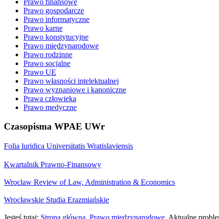
Prawo finansowe
Prawo gospodarcze
Prawo informatyczne
Prawo karne
Prawo konstytucyjne
Prawo międzynarodowe
Prawo rodzinne
Prawo socjalne
Prawo UE
Prawo własności intelektualnej
Prawo wyznaniowe i kanoniczne
Prawa człowieka
Prawo medyczne
Czasopisma WPAE UWr
Folia luridica Universitatis Wratislaviensis
Kwartalnik Prawno-Finansowy
Wroclaw Review of Law, Administration & Economics
Wrocławskie Studia Erazmiańskie
Jesteś tutaj:
Strona główna
Prawo międzynarodowe
Aktualne proble