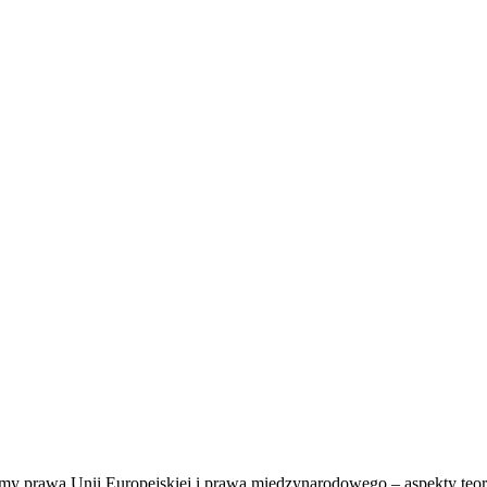
my prawa Unii Europejskiej i prawa międzynarodowego – aspekty teor