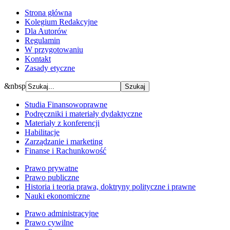
Strona główna
Kolegium Redakcyjne
Dla Autorów
Regulamin
W przygotowaniu
Kontakt
Zasady etyczne
&nbsp
Studia Finansowoprawne
Podręczniki i materiały dydaktyczne
Materiały z konferencji
Habilitacje
Zarządzanie i marketing
Finanse i Rachunkowość
Prawo prywatne
Prawo publiczne
Historia i teoria prawa, doktryny polityczne i prawne
Nauki ekonomiczne
Prawo administracyjne
Prawo cywilne