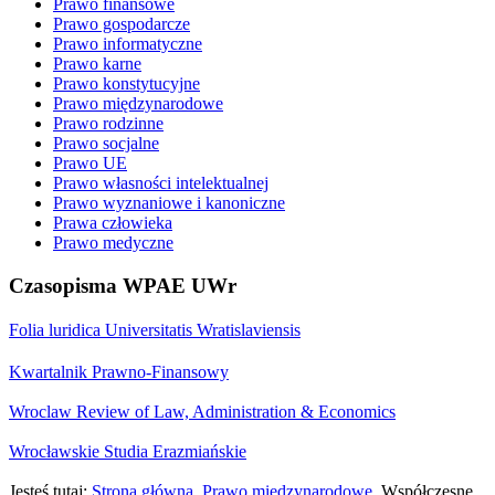
Prawo finansowe
Prawo gospodarcze
Prawo informatyczne
Prawo karne
Prawo konstytucyjne
Prawo międzynarodowe
Prawo rodzinne
Prawo socjalne
Prawo UE
Prawo własności intelektualnej
Prawo wyznaniowe i kanoniczne
Prawa człowieka
Prawo medyczne
Czasopisma WPAE UWr
Folia luridica Universitatis Wratislaviensis
Kwartalnik Prawno-Finansowy
Wroclaw Review of Law, Administration & Economics
Wrocławskie Studia Erazmiańskie
Jesteś tutaj:
Strona główna
Prawo międzynarodowe
Współczesne