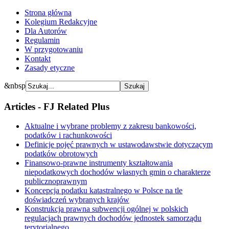
Strona główna
Kolegium Redakcyjne
Dla Autorów
Regulamin
W przygotowaniu
Kontakt
Zasady etyczne
&nbsp
Articles - FJ Related Plus
Aktualne i wybrane problemy z zakresu bankowości,
podatków i rachunkowości
Definicje pojęć prawnych w ustawodawstwie dotyczącym
podatków obrotowych
Finansowo-prawne instrumenty kształtowania
niepodatkowych dochodów własnych gmin o charakterze
publicznoprawnym
Koncepcja podatku katastralnego w Polsce na tle
doświadczeń wybranych krajów
Konstrukcja prawna subwencji ogólnej w polskich
regulacjach prawnych dochodów jednostek samorządu
terytorialnego